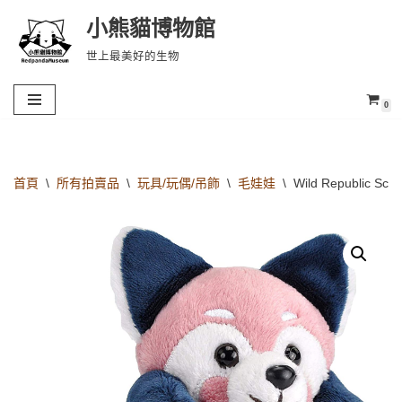
小熊貓博物館
Skip
世上最美好的生物
to
content
0
首頁
\
所有拍賣品
\
玩具/玩偶/吊飾
\
毛娃娃
\
Wild Republic Scr