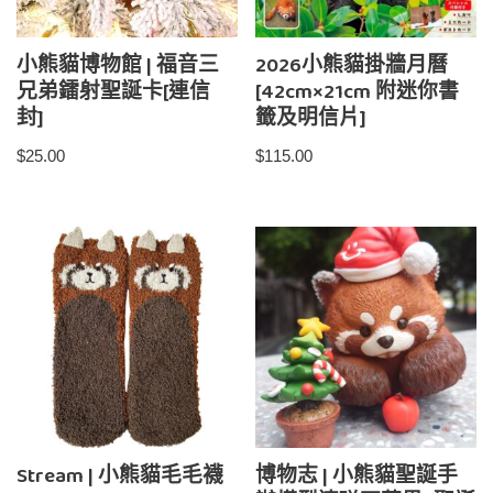
小熊貓博物館 | 福音三
2026小熊貓掛牆月曆
兄弟鐳射聖誕卡[連信
[42cm×21cm 附迷你書
封]
籤及明信片]
$
25.00
$
115.00
Stream | 小熊貓毛毛襪
博物志 | 小熊貓聖誕手