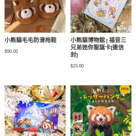
小熊貓毛毛防滑拖鞋
小熊貓博物館 | 福音三
兄弟迷你聖誕卡[連信
$
90.00
封]
$
15.00