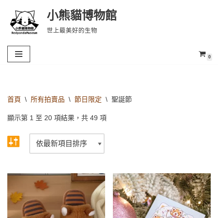
小熊貓博物館
Skip
世上最美好的生物
to
content
0
首頁
\
所有拍賣品
\
節日限定
\
聖誕節
顯示第 1 至 20 項結果，共 49 項