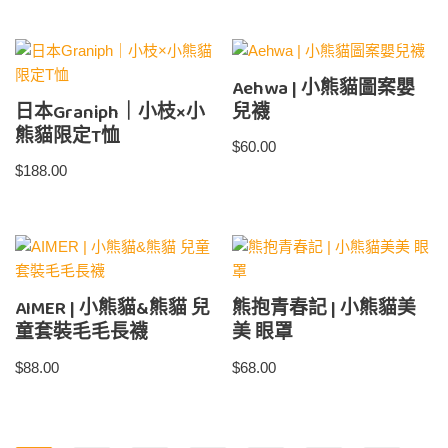
Aehwa | 小熊貓圖案嬰
日本Graniph｜小枝×小
兒襪
熊貓限定T恤
$
60.00
$
188.00
AIMER | 小熊貓&熊貓 兒
熊抱青春記 | 小熊貓美
童套裝毛毛長襪
美 眼罩
$
88.00
$
68.00