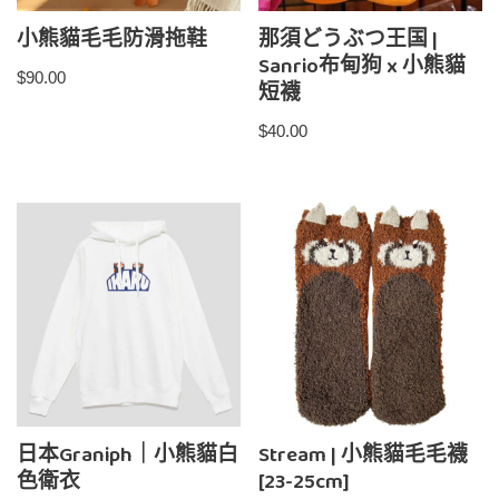
小熊貓毛毛防滑拖鞋
那須どうぶつ王国 |
Sanrio布甸狗 x 小熊貓
$
90.00
短襪
$
40.00
日本Graniph｜小熊貓白
Stream | 小熊貓毛毛襪
色衛衣
[23-25cm]