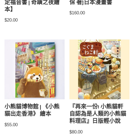
定福音書 | 奇蹟之夜繪
保 著]日本漫畫書
本】
$
160.00
$
20.00
小熊貓博物館 | 《小熊
『再來一份! 小熊貓軒
貓出走香港》 繪本
自認為是人類的小熊貓
料理店』日版輕小說
$
55.00
$
80.00