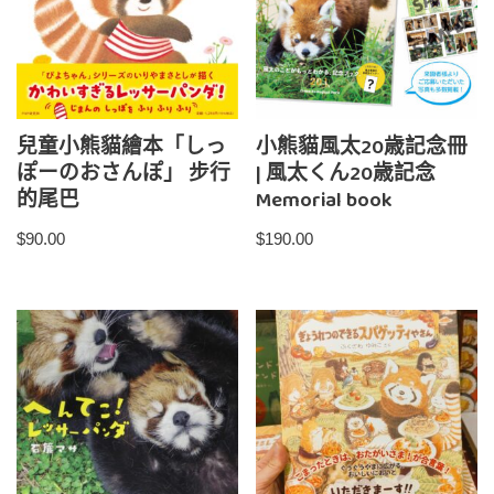
兒童小熊貓繪本「しっ
小熊貓風太20歳記念冊
ぽーのおさんぽ」 步行
| 風太くん20歳記念
的尾巴
Memorial book
$
90.00
$
190.00