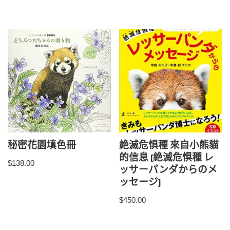
秘密花園填色冊
絶滅危惧種 來自小熊貓
的信息 [絶滅危惧種 レ
$
138.00
ッサーパンダからのメ
ッセージ]
$
450.00