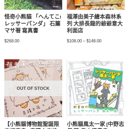
怪奇小熊貓 「へんてこ!
福澤由美子繪本森林系
レッサーパンダ」 石簾
列 大排長龍的爺爺意大
マサ著 寫真書
利面店
$
268.00
$
108.00
–
$
148.00
OUT OF STOCK
【小熊貓博物館聖誕限
小熊貓風太一家 [中野志