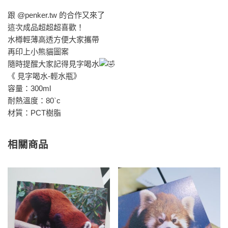
跟 @penker.tw 的合作又來了
這次成品超超超喜歡！
水樽輕薄高透方便大家攜帶
再印上小熊貓圖案
隨時提醒大家記得見字喝水
《 見字喝水-輕水瓶》
容量：300ml
耐熱溫度：80`c
材質：PCT樹脂
相關商品