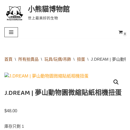
小熊貓博物館
Skip
世上最美好的生物
to
content
0
首頁
\
所有拍賣品
\
玩具/玩偶/吊飾
\
扭蛋
\
J.DREAM | 夢山
J.DREAM | 夢山動物園微縮貼紙相機扭蛋
$
48.00
庫存只剩 1