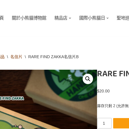
頁
關於小熊貓博物館
精品店
國際小熊貓日
聖地
刷品
\
名信片
\
RARE FIND ZAKKA名信片B
RARE F
$
20.00
庫存只剩 2 (允許