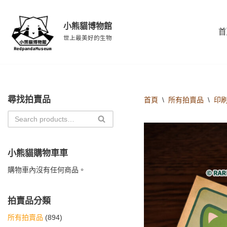
小熊貓博物館
Skip
首
to
世上最美好的生物
content
尋找拍賣品
首頁
\
所有拍賣品
\
印
小熊貓購物車車
購物車內沒有任何商品。
拍賣品分類
所有拍賣品
(894)