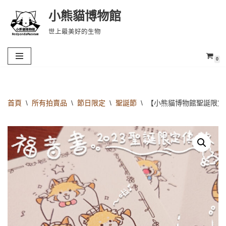
小熊貓博物館
Skip
世上最美好的生物
to
content
0
首頁
\
所有拍賣品
\
節日限定
\
聖誕節
\
【小熊貓博物館聖誕限定福