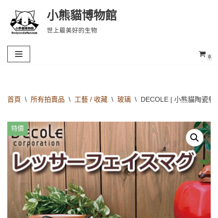
小熊貓博物館
Skip
世上最美好的生物
to
content
0
首頁
\
所有拍賣品
\
工藝 / 收藏
\
玻璃
\
DECOLE | 小熊貓陶瓷餐
特價