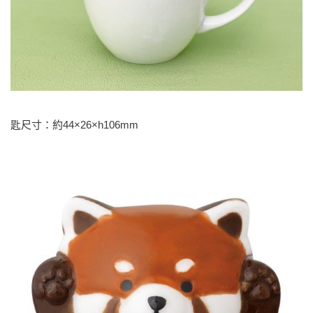
匙尺寸：約44×26×h106mm