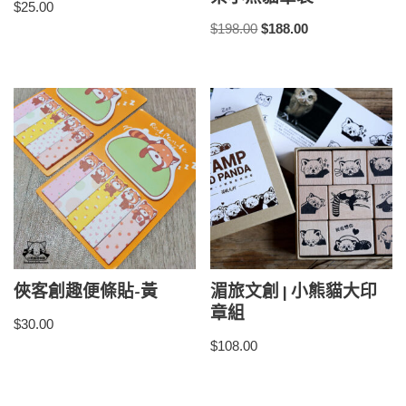
$
25.00
$
198.00
$
188.00
俠客創趣便條貼-黃
湄旅文創 | 小熊貓大印
章組
$
30.00
$
108.00