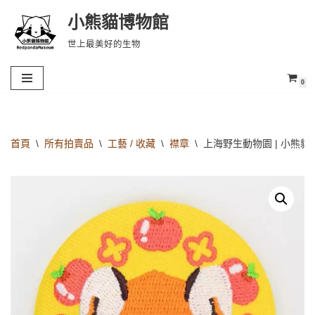
小熊貓博物館
Skip
世上最美好的生物
to
content
0
首頁
\
所有拍賣品
\
工藝 / 收藏
\
襟章
\
上海野生動物園 | 小熊