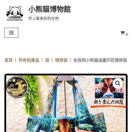
小熊貓博物館
Skip
世上最美好的生物
to
content
0
首頁
\
所有拍賣品
\
袋
\
環保袋
\
女孩與小熊貓油畫印花環保袋