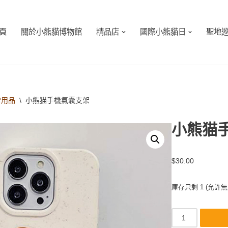
頁
關於小熊貓博物館
精品店
國際小熊貓日
聖地
常用品
\
小熊猫手機氣囊支架
小熊猫
$
30.00
庫存只剩 1 (允許