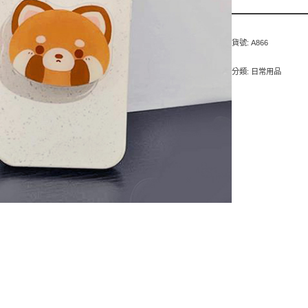
貨號:
A866
分類:
日常用品