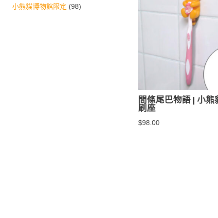
小熊貓博物館限定
(98)
間條尾巴物語 | 小
刷座
$
98.00