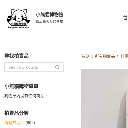
小熊貓博物館
Skip
首
to
世上最美好的生物
content
尋找拍賣品
首頁
\
所有拍賣品
\
日
小熊貓購物車車
購物車內沒有任何商品。
拍賣品分類
所有拍賣品
(894)