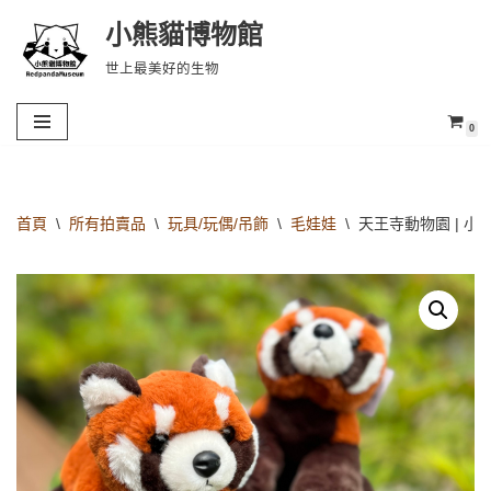
小熊貓博物館
Skip
世上最美好的生物
to
content
0
首頁
\
所有拍賣品
\
玩具/玩偶/吊飾
\
毛娃娃
\
天王寺動物園 | 小