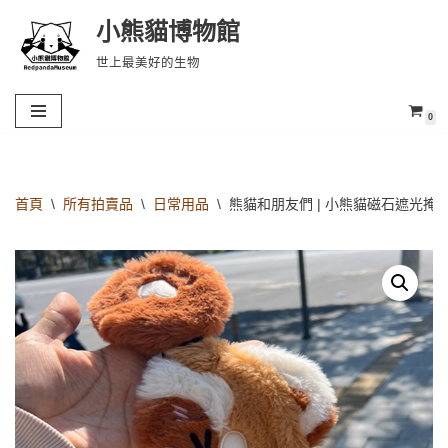
小熊貓博物館
Skip
世上最美好的生物
to
content
0
首頁
\
所有拍賣品
\
日常用品
\
熊貓和朋友們 | 小熊貓磁石遮光掩