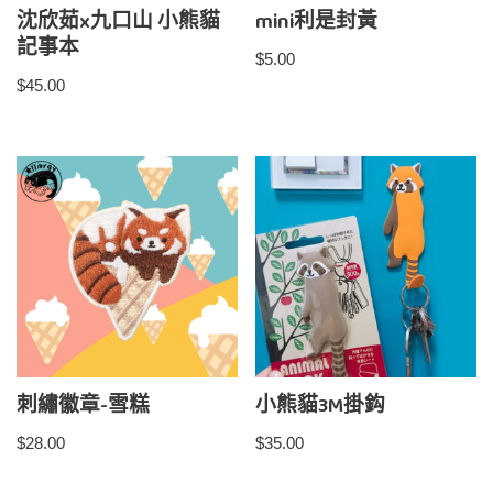
沈欣茹x九口山 小熊貓
mini利是封黃
記事本
$
5.00
$
45.00
刺繡徽章-雪糕
小熊貓3M掛鈎
$
28.00
$
35.00