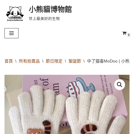
小熊貓博物館
Skip
世上最美好的生物
to
content
0
首頁
\
所有拍賣品
\
節日限定
\
聖誕節
\
中了猫毒MoDoo | 小熊