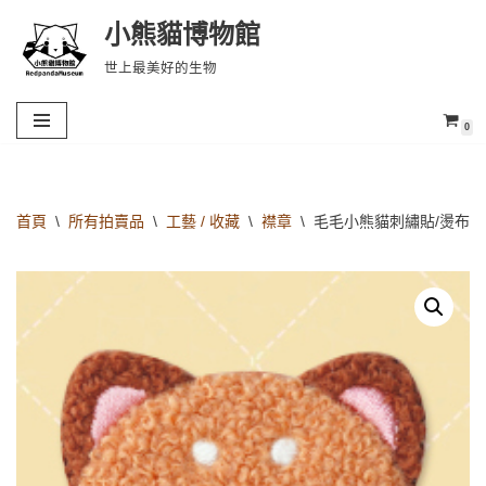
小熊貓博物館
Skip
世上最美好的生物
to
content
0
首頁
\
所有拍賣品
\
工藝 / 收藏
\
襟章
\
毛毛小熊貓刺繡貼/燙布貼