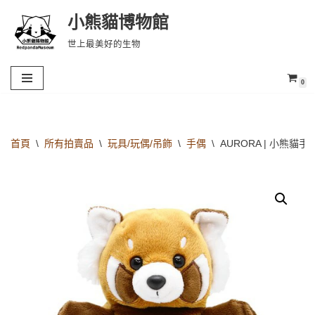
小熊貓博物館
Skip
世上最美好的生物
to
content
0
首頁
\
所有拍賣品
\
玩具/玩偶/吊飾
\
手偶
\
AURORA | 小熊貓手