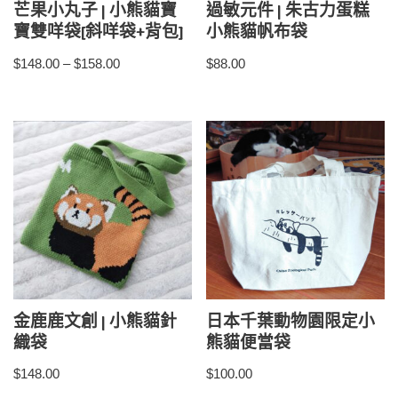
芒果小丸子 | 小熊貓寶
過敏元件 | 朱古力蛋糕
寶雙咩袋[斜咩袋+背包]
小熊貓帆布袋
$
148.00
–
$
158.00
$
88.00
金鹿鹿文創 | 小熊貓針
日本千葉動物園限定小
織袋
熊貓便當袋
$
148.00
$
100.00