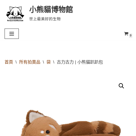
小熊貓博物館
Skip
世上最美好的生物
to
content
0
首頁
\
所有拍賣品
\
袋
\
古力古力 | 小熊貓趴趴包