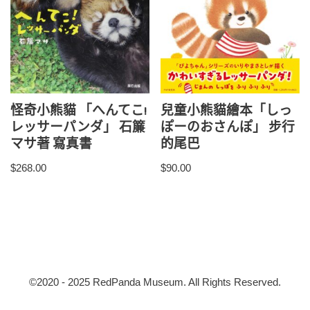
怪奇小熊貓 「へんてこ!
兒童小熊貓繪本「しっ
レッサーパンダ」 石簾
ぽーのおさんぽ」 步行
マサ著 寫真書
的尾巴
$
268.00
$
90.00
©2020 - 2025 RedPanda Museum. All Rights Reserved.
RedpandaMuseum
| Powered by
小熊貓博物館