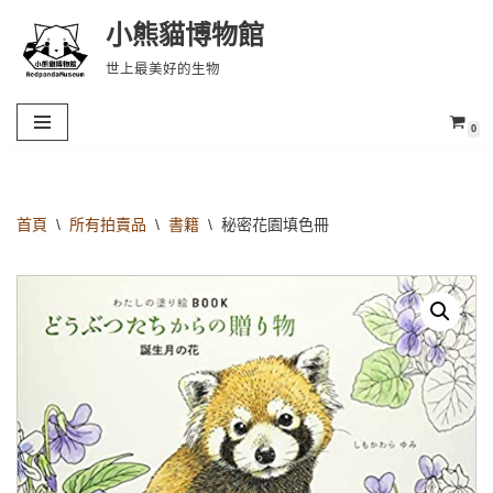
小熊貓博物館
Skip
世上最美好的生物
to
content
0
首頁
\
所有拍賣品
\
書籍
\
秘密花園填色冊