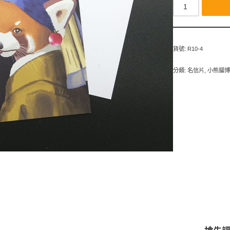
貨號:
R10-4
分類:
名信片
,
小熊貓