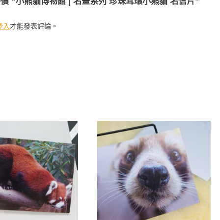
價 “小熊貓博物館 | 名畫系列 珍珠耳環小熊貓 名信片”
登入
才能發表評論。