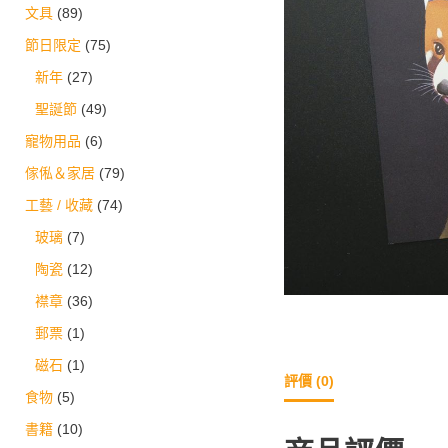
文具
(89)
節日限定
(75)
新年
(27)
聖誕節
(49)
寵物用品
(6)
傢俬＆家居
(79)
工藝 / 收藏
(74)
玻璃
(7)
陶瓷
(12)
襟章
(36)
郵票
(1)
磁石
(1)
評價 (0)
食物
(5)
書籍
(10)