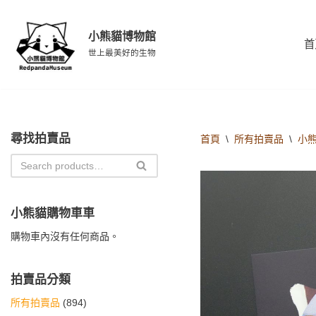
小熊貓博物館
Skip
首
to
世上最美好的生物
content
尋找拍賣品
首頁
\
所有拍賣品
\
小
小熊貓購物車車
購物車內沒有任何商品。
拍賣品分類
所有拍賣品
(894)