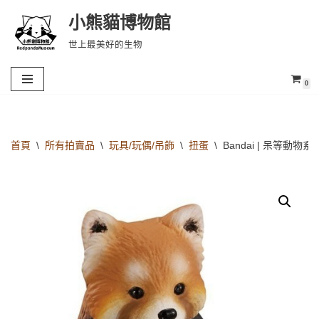
小熊貓博物館
Skip
世上最美好的生物
to
content
0
首頁
\
所有拍賣品
\
玩具/玩偶/吊飾
\
扭蛋
\
Bandai | 呆等動物