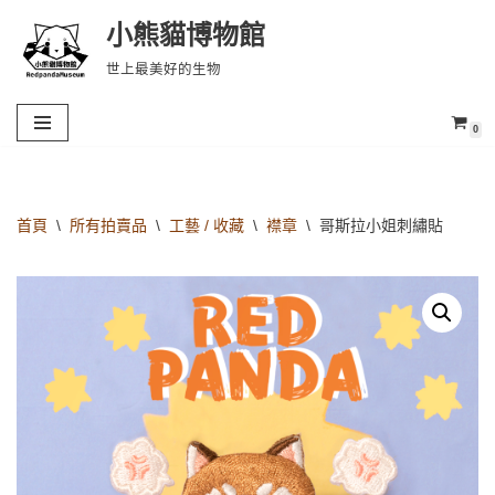
小熊貓博物館
Skip
世上最美好的生物
to
content
0
首頁
\
所有拍賣品
\
工藝 / 收藏
\
襟章
\
哥斯拉小姐刺繡貼