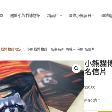
頁
關於小熊貓博物館
精品店
國際小熊貓日
聖地
熊貓博物館限定
\
小熊貓博物館 | 名畫系列 吶喊 – 浣熊 名信片
小熊貓博
名信片
$
20.00
庫存只剩 2