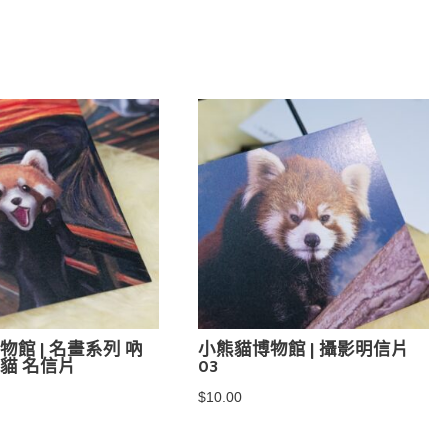
館 | 名畫系列 吶
小熊貓博物館 | 攝影明信片
熊貓 名信片
03
$
10.00