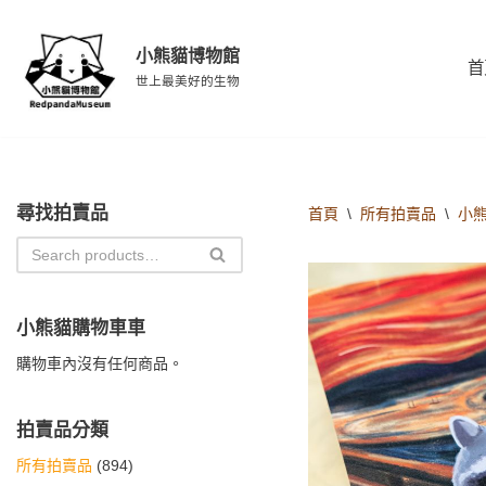
小熊貓博物館
Skip
首
to
世上最美好的生物
content
尋找拍賣品
首頁
\
所有拍賣品
\
小
小熊貓購物車車
購物車內沒有任何商品。
拍賣品分類
所有拍賣品
(894)