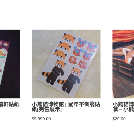
熊貓軒貼紙
小熊貓博物館 | 鼠年不倒翁貼
小熊貓博物
紙[完售展示]
喊 – 小
$
9,999.00
$
20.00