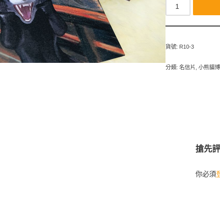
貨號:
R10-3
分類:
名信片
,
小熊貓
搶先評
你必須