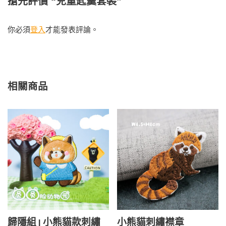
搶先評價 “兒童匙羹套裝”
你必須
登入
才能發表評論。
相關商品
歸隱組 | 小熊貓款刺繡
小熊貓刺繡襟章