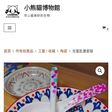
小熊貓博物館
Skip
世上最美好的生物
to
content
0
首頁
\
所有拍賣品
\
工藝 / 收藏
\
陶瓷
\
兒童匙羹套裝