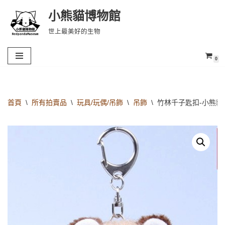
小熊貓博物館
Skip
世上最美好的生物
to
content
0
首頁
\
所有拍賣品
\
玩具/玩偶/吊飾
\
吊飾
\
竹林千子匙扣-小熊貓