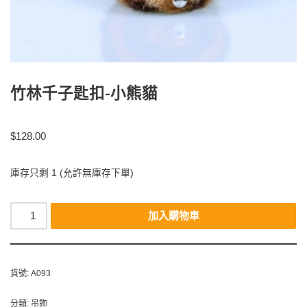
竹林千子匙扣-小熊貓
$
128.00
庫存只剩 1 (允許無庫存下單)
加入購物車
貨號:
A093
分類:
吊飾