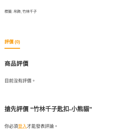
標籤:
吊飾
,
竹林千子
評價 (0)
商品評價
目前沒有評價。
搶先評價 “竹林千子匙扣-小熊貓”
你必須
登入
才能發表評論。