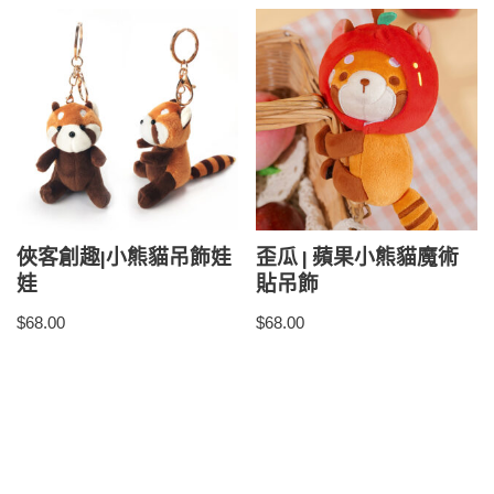
俠客創趣|小熊貓吊飾娃
歪瓜 | 蘋果小熊貓魔術
娃
貼吊飾
$
68.00
$
68.00