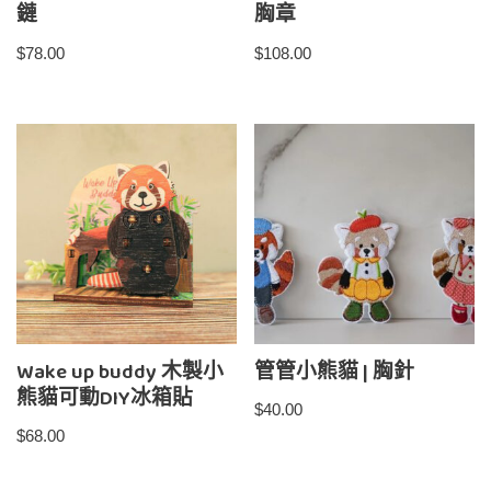
鏈
胸章
$
78.00
$
108.00
Wake up buddy 木製小
管管小熊貓 | 胸針
熊貓可動DIY冰箱貼
$
40.00
$
68.00