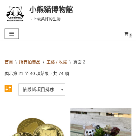
小熊貓博物館
Skip
世上最美好的生物
to
content
0
首頁
\
所有拍賣品
\
工藝 / 收藏
\
頁面 2
顯示第 21 至 40 項結果，共 74 項