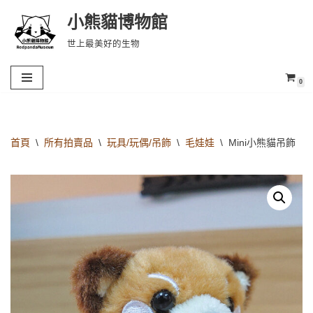
小熊貓博物館
Skip
世上最美好的生物
to
content
0
首頁
\
所有拍賣品
\
玩具/玩偶/吊飾
\
毛娃娃
\
Mini小熊貓吊飾