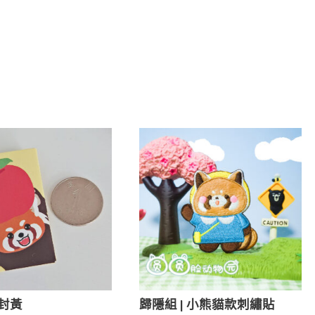
是封黃
歸隱組 | 小熊貓款刺繡貼