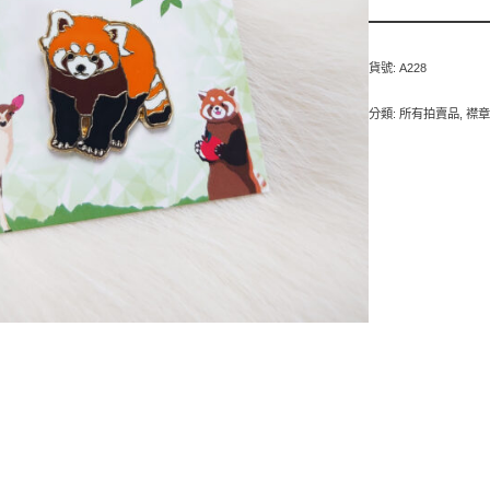
貨號:
A228
分類:
所有拍賣品
,
襟