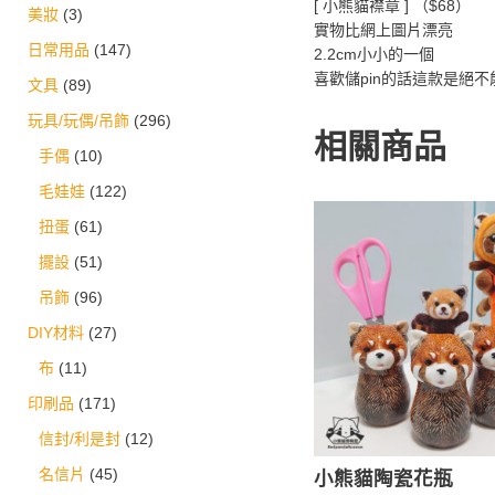
[ 小熊貓襟章 ] （$68）
美妝
(3)
實物比網上圖片漂亮
日常用品
(147)
2.2cm小小的一個
喜歡儲pin的話這款是絕不
文具
(89)
玩具/玩偶/吊飾
(296)
相關商品
手偶
(10)
毛娃娃
(122)
扭蛋
(61)
擺設
(51)
吊飾
(96)
DIY材料
(27)
布
(11)
印刷品
(171)
信封/利是封
(12)
小熊貓陶瓷花瓶
名信片
(45)