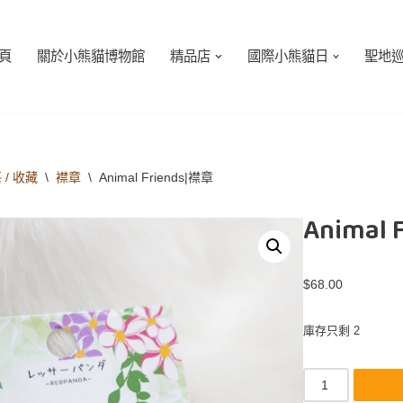
頁
關於小熊貓博物館
精品店
國際小熊貓日
聖地
 / 收藏
\
襟章
\
Animal Friends|襟章
Animal 
$
68.00
庫存只剩 2