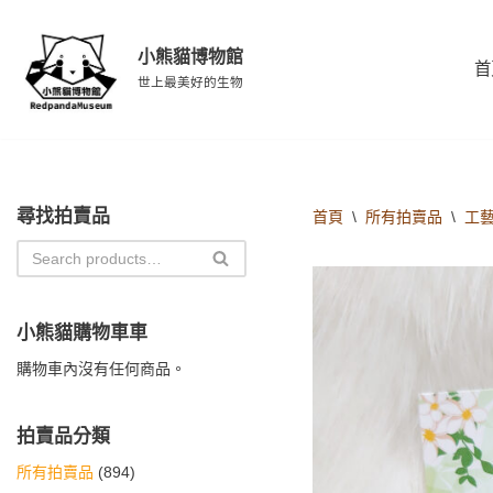
小熊貓博物館
Skip
首
to
世上最美好的生物
content
尋找拍賣品
首頁
\
所有拍賣品
\
工藝
小熊貓購物車車
購物車內沒有任何商品。
拍賣品分類
所有拍賣品
(894)