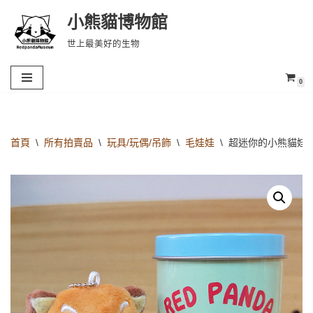
小熊貓博物館
Skip
世上最美好的生物
to
content
0
首頁
\
所有拍賣品
\
玩具/玩偶/吊飾
\
毛娃娃
\
超迷你的小熊貓娃