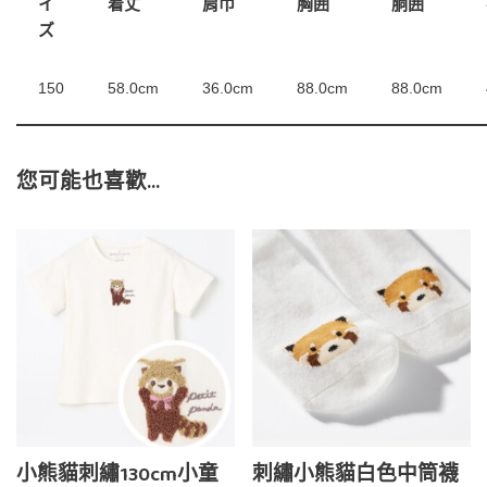
イ
着丈
肩巾
胸囲
胴囲
ズ
150
58.0cm
36.0cm
88.0cm
88.0cm
您可能也喜歡…
小熊貓刺繡130cm小童
刺繡小熊貓白色中筒襪