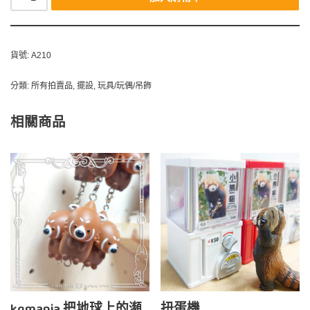
貨號:
A210
分類:
所有拍賣品
,
擺設
,
玩具/玩偶/吊飾
相關商品