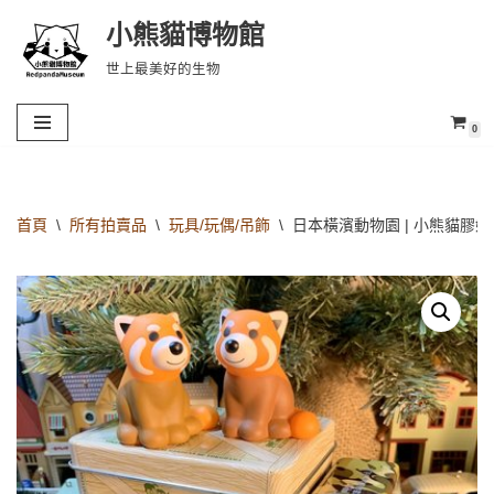
小熊貓博物館
Skip
世上最美好的生物
to
content
0
首頁
\
所有拍賣品
\
玩具/玩偶/吊飾
\
日本橫濱動物園 | 小熊貓膠