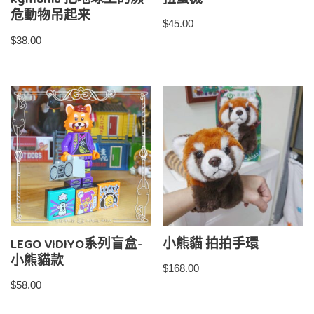
kgmania 把地球上的瀕
扭蛋機
危動物吊起来
$
45.00
$
38.00
LEGO VIDIYO系列盲盒-
小熊貓 拍拍手環
小熊貓款
$
168.00
$
58.00