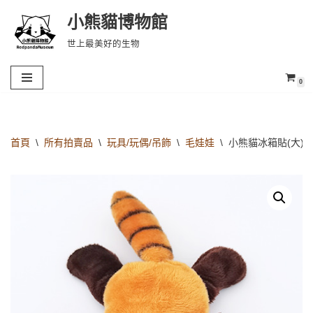
小熊貓博物館
Skip
世上最美好的生物
to
content
0
首頁
\
所有拍賣品
\
玩具/玩偶/吊飾
\
毛娃娃
\
小熊貓冰箱貼(大)