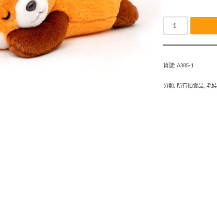
貨號:
A385-1
分類:
所有拍賣品
,
毛