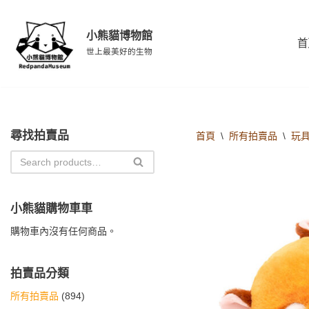
小熊貓博物館
Skip
首
to
世上最美好的生物
content
尋找拍賣品
首頁
\
所有拍賣品
\
玩具
小熊貓購物車車
購物車內沒有任何商品。
拍賣品分類
所有拍賣品
(894)