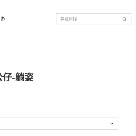
巡遊
仔-躺姿
0