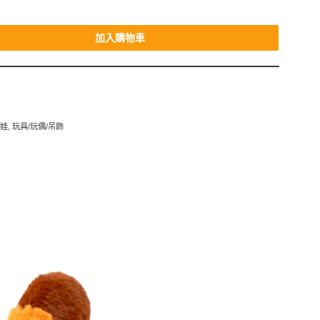
加入購物車
娃娃
,
玩具/玩偶/吊飾