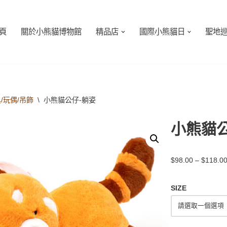
頁
關於小熊貓博物館
精品店
國際小熊貓日
聖地
/玩偶/吊飾
\
小熊貓公仔-躺姿
小熊貓公
$
98.00
–
$
118.0
SIZE