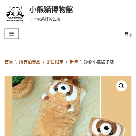
小熊貓博物館
Skip
世上最美好的生物
to
content
0
首頁
\
所有拍賣品
\
節日限定
\
新年
\
寵物小熊貓冬裝