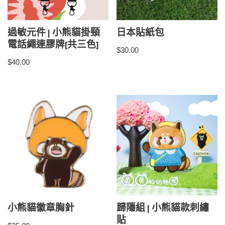
過敏元件 | 小熊貓掛頸
日本貼紙包
電話繩連膠牌[共三色]
$
30.00
$
40.00
小熊貓徽章胸針
歸隱組 | 小熊貓款刺繡
貼