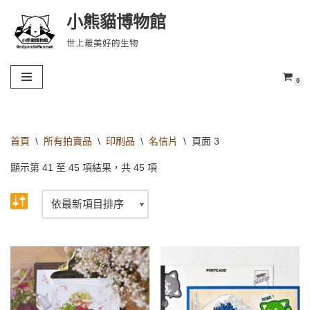
小熊貓博物館
Skip
世上最美好的生物
to
content
0
首頁
\
所有拍賣品
\
印刷品
\
名信片
\
頁面 3
顯示第 41 至 45 項結果，共 45 項